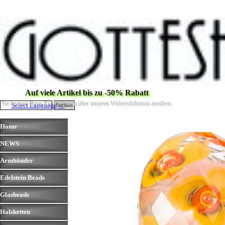
Direkt zum Seiteninhalt
Auf viele Artikel bis zu -50% Rabatt
Sie können Ihren Rücktritt auch über unseren Widerrufsbutton ausüben.
Select Language
▼
Suchen
Menü überspringen
Home
NEWS
▼
Armbänder
▼
Edelstein Beads
▼
Glasbeads
▼
Halsketten
▼