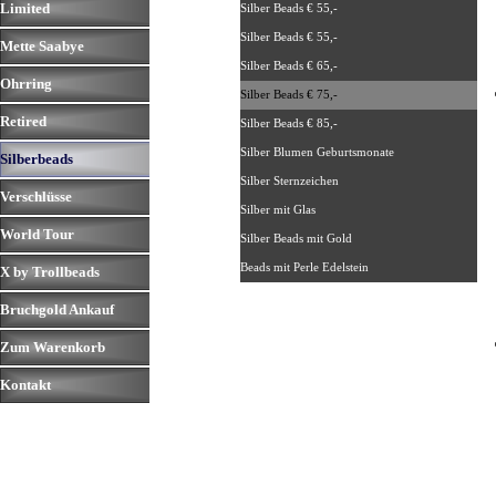
Limited
▼
Silber Beads € 55,-
Silber Beads € 55,-
Mette Saabye
▼
Silber Beads € 65,-
Ohrring
▼
Silber Beads € 75,-
Retired
▼
Silber Beads € 85,-
Silber Blumen Geburtsmonate
Silberbeads
▼
Silber Sternzeichen
Verschlüsse
▼
Silber mit Glas
World Tour
▼
Silber Beads mit Gold
Beads mit Perle Edelstein
X by Trollbeads
▼
Bruchgold Ankauf
▼
Zum Warenkorb
Kontakt
▼