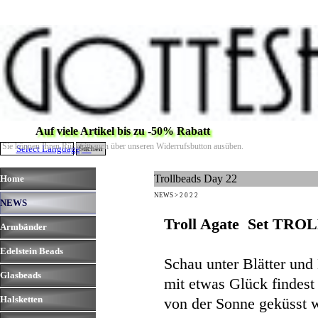
Direkt zum Seiteninhalt
Auf viele Artikel bis zu -50% Rabatt
Sie können Ihren Rücktritt auch über unseren Widerrufsbutton ausüben.
Select Language
▼
Suchen
Menü überspringen
Trollbeads Day 22
Home
NEWS > 2 0 2 2
NEWS
▼
Troll Agate Set T
Armbänder
▼
Edelstein Beads
▼
Schau unter Blätter und
Glasbeads
▼
mit etwas Glück findest
Halsketten
▼
von der Sonne geküsst w