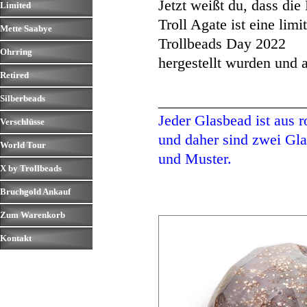
Jetzt weißt du, dass di
Limited
▼
Troll Agate ist eine limi
Mette Saabye
▼
Trollbeads Day 2022
Ohrring
▼
hergestellt wurden und 
Retired
▼
___________________
Silberbeads
▼
Jeder Glasbead ist aus
Verschlüsse
▼
und daher sind zwei Gla
World Tour
▼
und Muster.
X by Trollbeads
▼
Bruchgold Ankauf
▼
Zum Warenkorb
Kontakt
▼