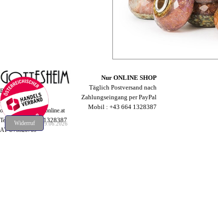
19.06.2026
Nur ONLINE SHOP
Täglich Postversand nach
Baumeistergasse
Zahlungseingang
per PayPal
A-1160 Wien
Mobil :
+43 664 1328387
office@gottesheim-online.at
+43 664 1328387
Telefon:
Widerruf
Aktuell vom 19.06.2026
AT U73520709
Zurück zum Seiteninhalt